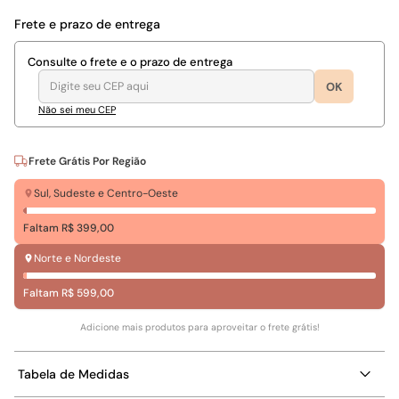
Presentes
TUDO
para o
Frete e prazo de entrega
bebê
Consulte o frete e o prazo de entrega
Essenciais
do pós-
OK
parto
Não sei meu CEP
Amamentar
com
Privacidade
Frete Grátis Por Região
Essenciais
Sul, Sudeste e Centro-Oeste
da
Gravidez
Faltam R$ 399,00
Essenciais da
Norte e Nordeste
Amamentação
Looks
Faltam R$ 599,00
Ensaio
Gestante
Adicione mais produtos para aproveitar o frete grátis!
VER
TUDO
Tabela de Medidas