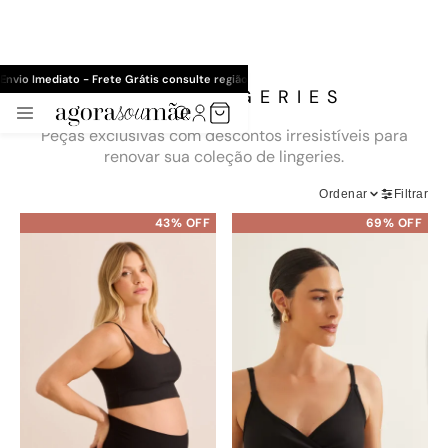
PROCURAR
Envio Imediato - Frete Grátis consulte região
SALE LINGERIES
MENU
Peças exclusivas com descontos irresistíveis para
renovar sua coleção de lingeries.
ROUPAS
PROMOÇÕES
PRESENTE
ÁREA DA CLIENTE
Ordenar
Filtrar
tsApp
43% OFF
69% OFF
ULTRACONFORTO®
NOVIDADES
REGATAS DE
AMAMENTAÇÃO
BLUSAS
Blusas
CALÇAS
de