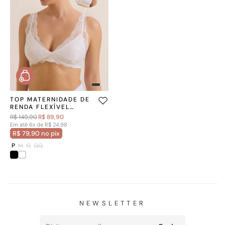
TOP MATERNIDADE DE
RENDA FLEXÍVEL
BRANCO
R$ 149,90
R$ 89,90
Em até 6x de R$ 24,98
R$ 79,90 no pix
P
M
G
GG
NEWSLETTER