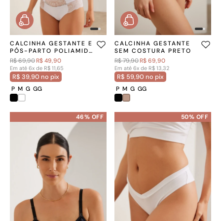
CALCINHA GESTANTE E
CALCINHA GESTANTE
PÓS-PARTO POLIAMIDA
SEM COSTURA PRETO
COM RENDA FORRO
R$ 69,90
R$ 49,90
R$ 79,90
R$ 69,90
ALGODÃO BRANCO
Em até 6x de R$ 11,65
Em até 6x de R$ 13,32
R$ 39,90 no pix
R$ 59,90 no pix
P
M
G
GG
P
M
G
GG
46% OFF
50% OFF