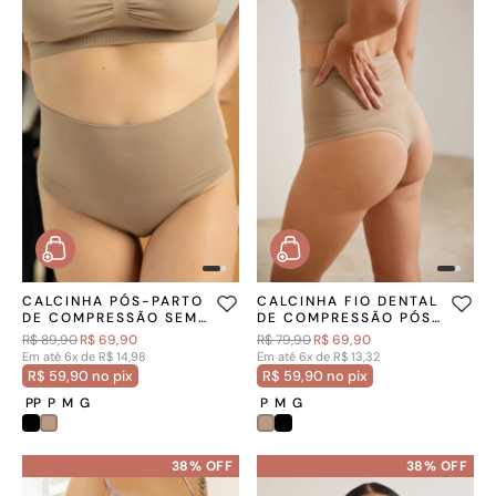
CALCINHA PÓS-PARTO
CALCINHA FIO DENTAL
DE COMPRESSÃO SEM
DE COMPRESSÃO PÓS-
COSTURA CHOCOLATE
PARTO SEM COSTURA
R$ 89,90
R$ 69,90
R$ 79,90
R$ 69,90
CHOCOLATE
Em até 6x de R$ 14,98
Em até 6x de R$ 13,32
R$ 59,90 no pix
R$ 59,90 no pix
PP
P
M
G
P
M
G
38% OFF
38% OFF