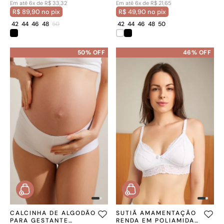
Em até 6x de R$ 33,32
Em até 6x de R$ 21,65
R$ 89,90 no pix
R$ 49,90 no pix
42
44
46
48
50
42
44
46
48
50
50% OFF
46% OFF
CALCINHA DE ALGODÃO
SUTIÃ AMAMENTAÇÃO
PARA GESTANTE
RENDA EM POLIAMIDA