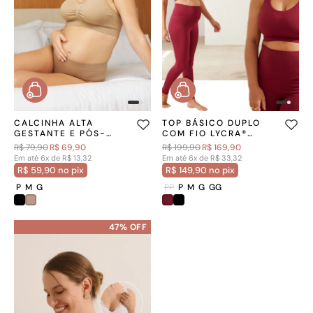
CALCINHA ALTA
TOP BÁSICO DUPLO
GESTANTE E PÓS-
COM FIO LYCRA®
PARTO SEM COSTURA
ADAPTIV VINHO
R$ 79,90
R$ 69,90
R$ 199,90
R$ 169,90
CHOCOLATE
Em até 6x de R$ 13,32
Em até 6x de R$ 33,32
R$ 59,90 no pix
R$ 149,90 no pix
P
M
G
PP
P
M
G
GG
47% OFF