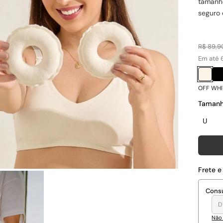
tamanho
seguro 
R$ 89,9
Em até 
OFF WHI
Taman
U
Frete e
Consu
Não