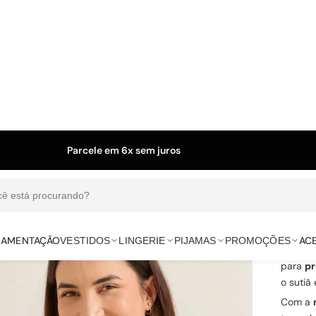
Parcele em 6x sem juros
ENVIO
Frete gráti
cê está procurando?
REF.
ROSQ
MAMENTAÇÃO
AC
VESTIDOS
LINGERIE
PIJAMAS
PROMOÇÕES
A
Rosq
para
pr
o sutiã
Com a