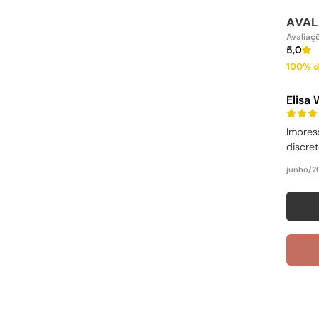
AVAL
Avaliaç
5,0
100% d
Elisa
Impres
discret
junho/2