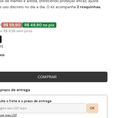
s de mamilo e aréola, oferecendo proteção eficaz, ajuste
e uso discreto no dia a dia. O kit acompanha
2 rosquinhas.
0
R$ 59,90
R$ 49,90 no pix
6x R$ 9,98 sem juros
TE
hos
COMPRAR
 prazo de entrega
lte o frete e o prazo de entrega
OK
 sei meu CEP