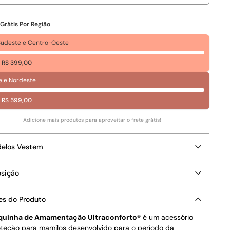
 Grátis Por Região
 Sudeste e Centro-Oeste
 R$ 399,00
e e Nordeste
 R$ 599,00
Adicione mais produtos para aproveitar o frete grátis!
delos Vestem
sição
es do Produto
quinha de Amamentação Ultraconforto®
é um acessório
teção para mamilos desenvolvido para o período da