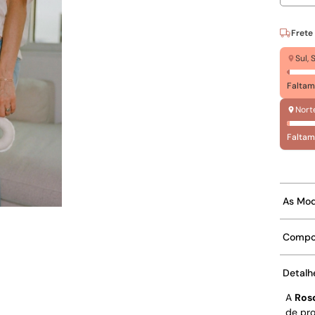
Frete
Sul,
Faltam
Nort
Faltam
As Mo
Compo
Detalh
A
Ros
de pro