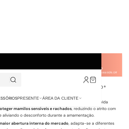
 IMEDIATO
CASHBACK 10%
AGOSTO DOURADO
s consulte região
Em todas as compras
Mês da Gestante e Amamentação Até 80% Off
UINHA DE AMAMENTAÇÃO ULTRACONFORTO®
Avaliações (4)
ESSÓRIOS
PRESENTE
ÁREA DA CLIENTE
uinha de Amamentação Ultraconforto®
foi desenvolvida
oteger mamilos sensíveis e rachados
, reduzindo o atrito com
 e aliviando o desconforto durante a amamentação.
maior abertura interna do mercado
, adapta-se a diferentes