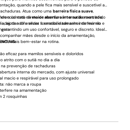
tação, quando a pele fica mais sensível e suscetível a
 rachaduras. Atua como uma
barreira física suave
,
ndo o contato direto do mamilo com o sutiã e o atrito do
ferencial está na
maior abertura interna do mercado
,
dia, ajudando a aliviar a sensibilidade sem interferir no
 adapta a diferentes formatos e tamanhos de mamilo e
mento.
, garantindo um uso confortável, seguro e discreto. Ideal
acompanhar mães desde o início da amamentação,
endo mais bem-estar na rotina.
ENCIAIS:
ão eficaz para mamilos sensíveis e doloridos
o atrito com o sutiã no dia a dia
a na prevenção de rachaduras
abertura interna do mercado, com ajuste universal
al macio e respirável para uso prolongado
ta: não marca a roupa
nterfere na amamentação
m 2 rosquinhas